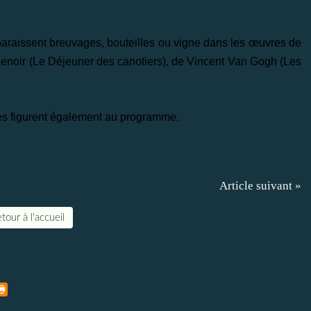
paraissent breuvages, bouteilles ou vigne dans les œuvres de
noir (Le Déjeuner des canotiers), de Vincent Van Gogh (Les
res figurent également au programme.
Article suivant »
tour à l'accueil