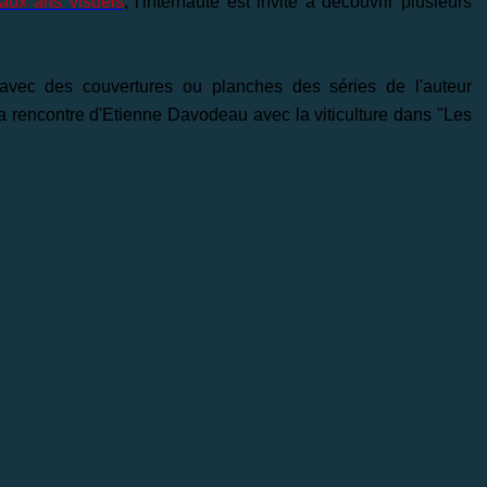
aux arts visuels
,
l'internaute est invité à découvrir plusieurs
avec des couvertures ou planches des séries de l'auteur
 rencontre d'Etienne Davodeau avec la viticulture dans "Les