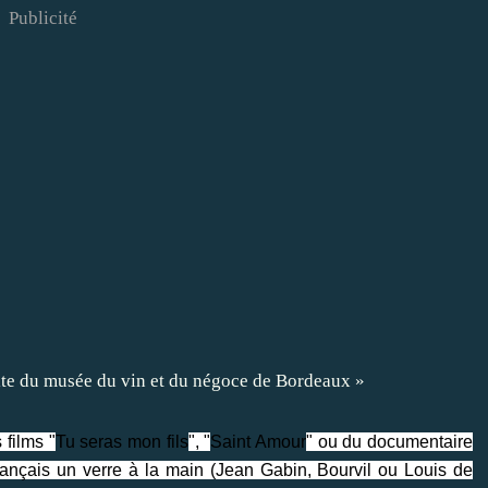
Publicité
 films "
Tu seras mon fils
", "
Saint Amour
" ou du documentaire
rançais un verre à la main (Jean Gabin, Bourvil ou Louis de