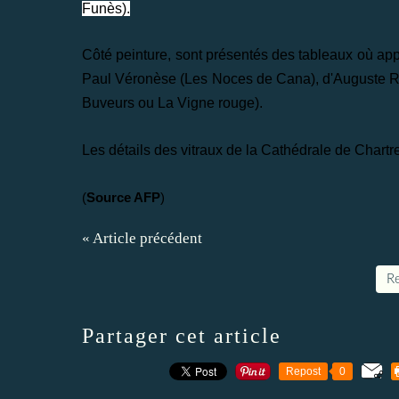
Funès).
Côté peinture, sont présentés des tableaux où ap
Paul Véronèse (Les Noces de Cana), d'Auguste Re
Buveurs ou La Vigne rouge).
Les détails des vitraux de la Cathédrale de Chart
(
Source AFP
)
« Article précédent
Re
Partager cet article
Repost
0