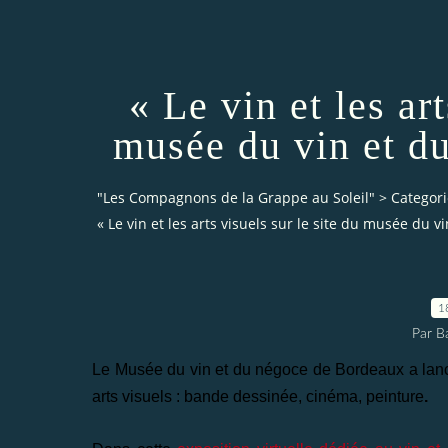
« Le vin et les art
musée du vin et d
"Les Compagnons de la Grappe au Soleil"
>
Categori
« Le vin et les arts visuels sur le site du musée du 
1
Par B
Le Musée du vin et du négoce de Bordeaux a lancé 
arts visuels : bande dessinée, cinéma, peinture
.