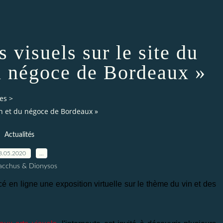
s visuels sur le site du
u négoce de Bordeaux »
es
>
vin et du négoce de Bordeaux »
Actualités
8.05.2020
…
acchus & Dionysos
en ligne une exposition virtuelle sur le thème du vin et des